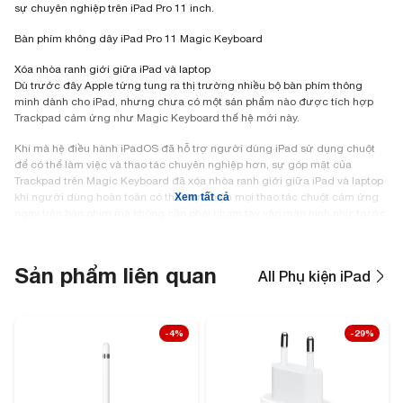
sự chuyên nghiệp trên iPad Pro 11 inch.
Bàn phím không dây iPad Pro 11 Magic Keyboard
Xóa nhòa ranh giới giữa iPad và laptop
Dù trước đây Apple từng tung ra thị trường nhiều bộ bàn phím thông
minh dành cho iPad, nhưng chưa có một sản phẩm nào được tích hợp
Trackpad cảm ứng như Magic Keyboard thế hệ mới này.
Khi mà hệ điều hành iPadOS đã hỗ trợ người dùng iPad sử dụng chuột
để có thể làm việc và thao tác chuyên nghiệp hơn, sự góp mặt của
Trackpad trên Magic Keyboard đã xóa nhòa ranh giới giữa iPad và laptop
khi người dùng hoàn toàn có thể thực hiện mọi thao tác chuột cảm ứng
Xem tất cả
ngay trên bàn phím mà không cần phải chạm tay vào màn hình như trước
kia.
Bàn phím iPad Pro 11 Xóa nhòa ranh giới giữa iPad và laptop
Sản phẩm liên quan
All Phụ kiện iPad
Hỗ trợ đèn nền và cơ chế phím cắt kéo
Hệ thống đèn nền hiện đại chạy dưới các phím bấm đem tới cảm quan
hiện đại, trẻ trung, đồng thời giúp cho chủ nhân của chiếc iPad Pro 11
-4%
-29%
inch có thể thoải mái soạn thảo văn bản khi làm việc trong đêm nhờ ánh
sáng phát ra từ dãy phím bấm.
Ngoài ra, việc sử dụng cơ chế phím “cắt kéo” hiện đại cũng giúp Magic
Keyboard đem tới cảm giác gõ cực kì thoải mái. Dù có kích cỡ tổng thể