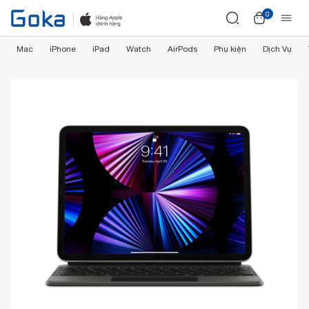
0
Mac
iPhone
iPad
Watch
AirPods
Phụ kiện
Dịch Vụ