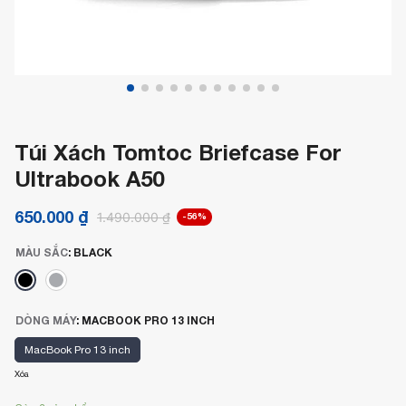
Túi Xách Tomtoc Briefcase For
Ultrabook A50
650.000
₫
1.490.000
₫
-56%
MÀU SẮC
:
BLACK
DÒNG MÁY
:
MACBOOK PRO 13 INCH
MacBook Pro 13 inch
Xóa