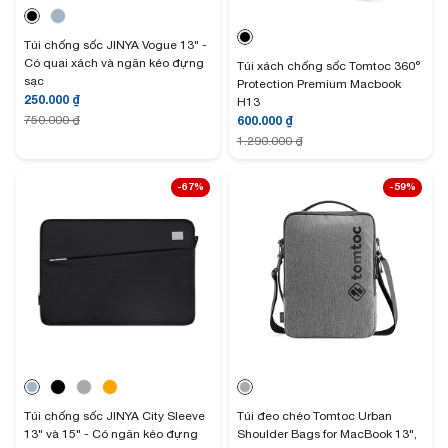
Túi chống sốc JINYA Vogue 13" -
Có quai xách và ngăn kéo đựng
Túi xách chống sốc Tomtoc 360°
sạc
Protection Premium Macbook
250.000
₫
H13
600.000
₫
750.000
₫
1.290.000
₫
-67%
-59%
Túi chống sốc JINYA City Sleeve
Túi đeo chéo Tomtoc Urban
13" và 15" - Có ngăn kéo đựng
Shoulder Bags for MacBook 13",