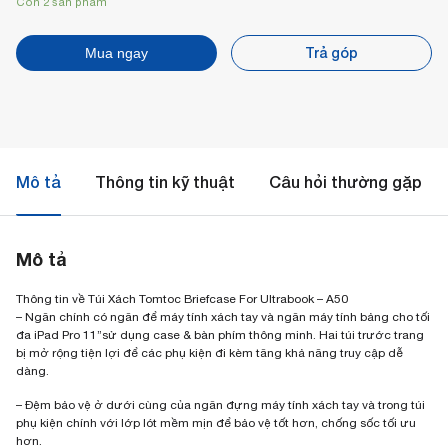
Còn 2 sản phẩm
Trả góp
Mua ngay
Mô tả
Thông tin kỹ thuật
Câu hỏi thường gặp
Mô tả
Thông tin về Túi Xách Tomtoc Briefcase For Ultrabook – A50
– Ngăn chính có ngăn để máy tính xách tay và ngăn máy tính bảng cho tối
đa iPad Pro 11”sử dụng case & bàn phím thông minh. Hai túi trước trang
bị mở rộng tiện lợi để các phụ kiện đi kèm tăng khả năng truy cập dễ
dàng.
– Đệm bảo vệ ở dưới cùng của ngăn đựng máy tính xách tay và trong túi
phụ kiện chính với lớp lót mềm mịn để bảo vệ tốt hơn, chống sốc tối ưu
hơn.