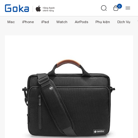
0
Mac
iPhone
iPad
Watch
AirPods
Phụ kiện
Dịch Vụ