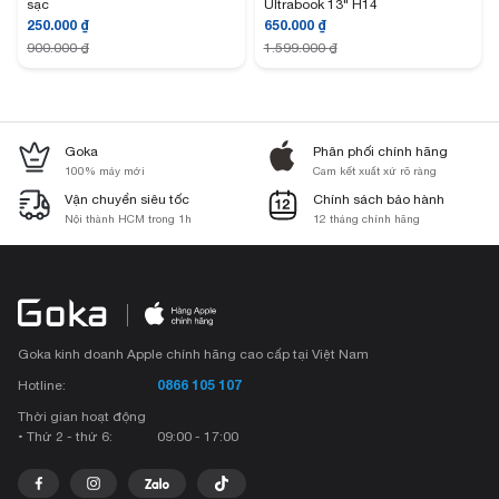
sạc
Ultrabook 13" H14
250.000
₫
650.000
₫
900.000
₫
1.599.000
₫
Goka
Phân phối chính hãng
100% máy mới
Cam kết xuất xứ rõ ràng
Vận chuyển siêu tốc
Chính sách bảo hành
Nội thành HCM trong 1h
12 tháng chính hãng
Goka kinh doanh Apple chính hãng cao cấp tại Việt Nam
0866 105 107
Hotline:
Thời gian hoạt động
• Thứ 2 - thứ 6:
09:00 - 17:00