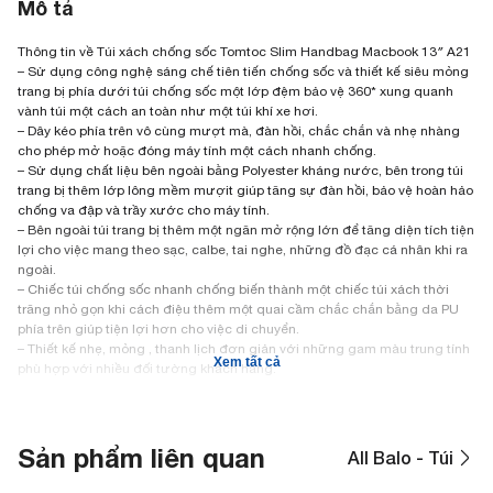
Mô tả
Thông tin về Túi xách chống sốc Tomtoc Slim Handbag Macbook 13″ A21
– Sử dụng công nghệ sáng chế tiên tiến chống sốc và thiết kế siêu mỏng
trang bị phía dưới túi chống sốc một lớp đệm bảo vệ 360* xung quanh
vành túi một cách an toàn như một túi khí xe hơi.
– Dây kéo phía trên vô cùng mượt mà, đàn hồi, chắc chắn và nhẹ nhàng
cho phép mở hoặc đóng máy tính một cách nhanh chống.
– Sử dụng chất liệu bên ngoài bằng Polyester kháng nước, bên trong túi
trang bị thêm lớp lông mềm mượit giúp tăng sự đàn hồi, bảo vệ hoàn hảo
chống va đập và trầy xước cho máy tính.
– Bên ngoài túi trang bị thêm một ngăn mở rộng lớn để tăng diện tích tiện
lợi cho việc mang theo sạc, calbe, tai nghe, những đồ đạc cá nhân khi ra
ngoài.
– Chiếc túi chống sốc nhanh chống biến thành một chiếc túi xách thời
trăng nhỏ gọn khi cách điệu thêm một quai cầm chắc chắn bằng da PU
phía trên giúp tiện lợi hơn cho việc di chuyển.
– Thiết kế nhẹ, mỏng , thanh lịch đơn giản với những gam màu trung tính
Xem tất cả
phù hợp với nhiều đối tường khách hàng.
Sản phẩm liên quan
All Balo - Túi