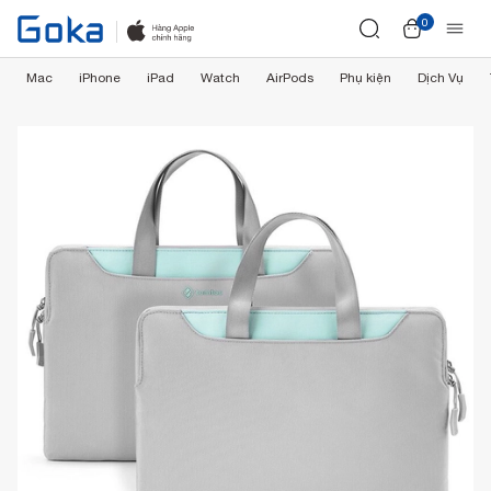
0
Mac
iPhone
iPad
Watch
AirPods
Phụ kiện
Dịch Vụ