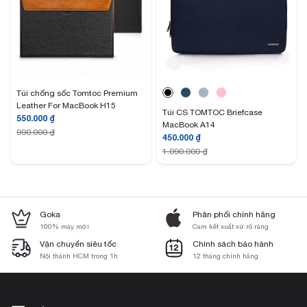
Túi chống sốc Tomtoc Premium
Leather For MacBook H15
Túi CS TOMTOC Briefcase
550.000
₫
MacBook A14
990.000
₫
450.000
₫
1.090.000
₫
Goka
Phân phối chính hãng
100% máy mới
Cam kết xuất xứ rõ ràng
Vận chuyển siêu tốc
Chính sách bảo hành
Nội thành HCM trong 1h
12 tháng chính hãng