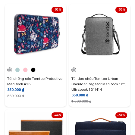
-56%
-59%
Túi chống sốc Tomtoc Protective
Túi đeo chéo Tomtoc Urban
MacBook A13
Shoulder Bags for MacBook 13",
350.000
₫
Ultrabook 13" H14
650.000
₫
869.000
₫
1.599.000
₫
-44%
-59%