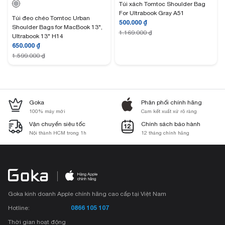
Túi xách Tomtoc Shoulder Bag
For Ultrabook Gray A51
Túi đeo chéo Tomtoc Urban
500.000
₫
Shoulder Bags for MacBook 13",
1.169.000
₫
Ultrabook 13" H14
650.000
₫
1.599.000
₫
Goka
Phân phối chính hãng
100% máy mới
Cam kết xuất xứ rõ ràng
Vận chuyển siêu tốc
Chính sách bảo hành
Nội thành HCM trong 1h
12 tháng chính hãng
Goka kinh doanh Apple chính hãng cao cấp tại Việt Nam
0866 105 107
Hotline:
Thời gian hoạt động