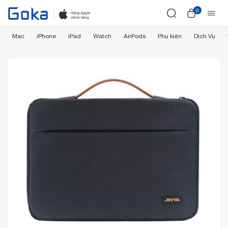
0
Mac
iPhone
iPad
Watch
AirPods
Phụ kiện
Dịch Vụ