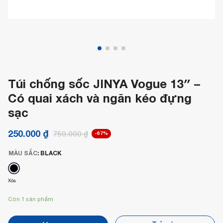
Túi chống sốc JINYA Vogue 13″ –
Có quai xách và ngăn kéo đựng
sạc
250.000
₫
750.000
₫
-67%
MÀU SẮC
:
BLACK
Xóa
Còn 1 sản phẩm