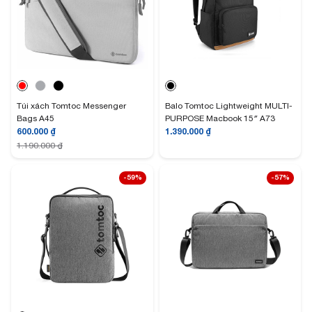
Túi xách Tomtoc Messenger
Balo Tomtoc Lightweight MULTI-
Bags A45
PURPOSE Macbook 15″ A73
600.000
₫
1.390.000
₫
1.190.000
₫
-59%
-57%