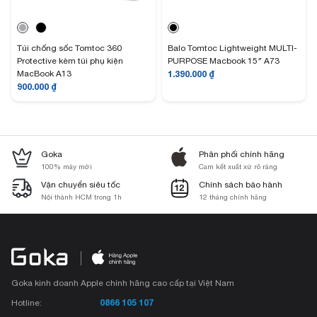
Túi chống sốc Tomtoc 360
Balo Tomtoc Lightweight MULTI-
Protective kèm túi phụ kiện
PURPOSE Macbook 15″ A73
MacBook A13
1.390.000
₫
900.000
₫
Goka
Phân phối chính hãng
100% máy mới
Cam kết xuất xứ rõ ràng
Vận chuyển siêu tốc
Chính sách bảo hành
Nội thành HCM trong 1h
12 tháng chính hãng
Goka kinh doanh Apple chính hãng cao cấp tại Việt Nam
0866 105 107
Hotline: