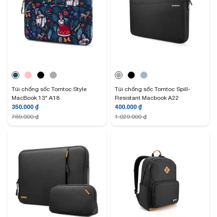
Túi chống sốc Tomtoc Style
Túi chống sốc Tomtoc Spill-
MacBook 13" A18
Resistant Macbook A22
350.000
₫
400.000
₫
769.000
₫
1.029.000
₫