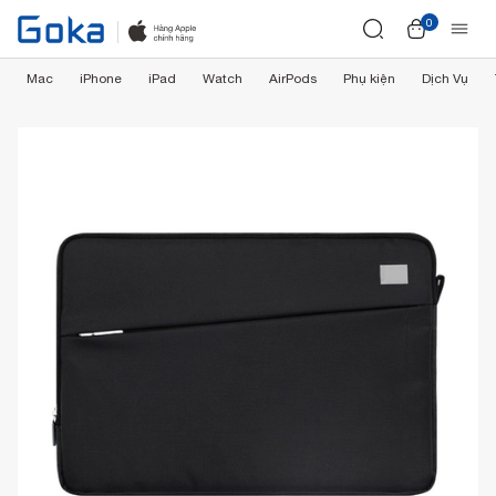
0
Mac
iPhone
iPad
Watch
AirPods
Phụ kiện
Dịch Vụ