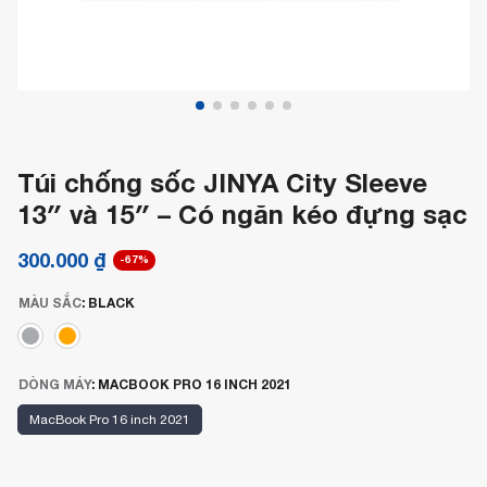
Túi chống sốc JINYA City Sleeve
13″ và 15″ – Có ngăn kéo đựng sạc
300.000
₫
-67%
MÀU SẮC
:
BLACK
DÒNG MÁY
:
MACBOOK PRO 16 INCH 2021
MacBook Pro 16 inch 2021