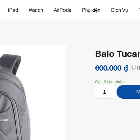
iPad
Watch
AirPods
Phụ kiện
Dịch Vụ
Balo Tuca
600.000
₫
1.1
Còn 6 sản phẩm
Balo
M
Tucano
Vario
số
lượng