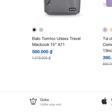
Balo Tomtoc Unisex Travel
Túi 
Macbook 15″ A71
Corn
13in
500.000
₫
390
1.079.000
₫
890.
Goka
100% máy mới