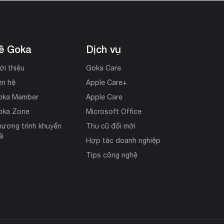
ề Goka
Dịch vụ
ới thiệu
Goka Care
ên hệ
Apple Care+
oka Member
Apple Care
oka Zone
Microsoft Office
ương trình khuyến
Thu cũ đổi mới
i
Hợp tác doanh nghiệp
Tips công nghệ