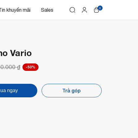
0
Tin khuyến mãi
Sales
no Vario
90.000
₫
-50%
Trả góp
ua ngay