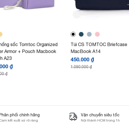
chống sốc Tomtoc Organized
Túi CS TOMTOC Briefcase
er Armor + Pouch Macbook
MacBook A14
ch A23
450.000
₫
.000
₫
1.090.000
₫
000
₫
Phân phối chính hãng
Vận chuyển siêu tốc
Cam kết xuất xứ rõ ràng
Nội thành HCM trong 1h