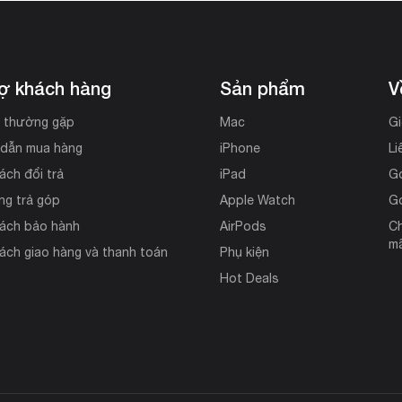
rợ khách hàng
Sản phẩm
V
i thường gặp
Mac
Gi
dẫn mua hàng
iPhone
Li
ách đổi trả
iPad
G
ng trả góp
Apple Watch
G
sách bảo hành
AirPods
Ch
mã
ách giao hàng và thanh toán
Phụ kiện
Hot Deals