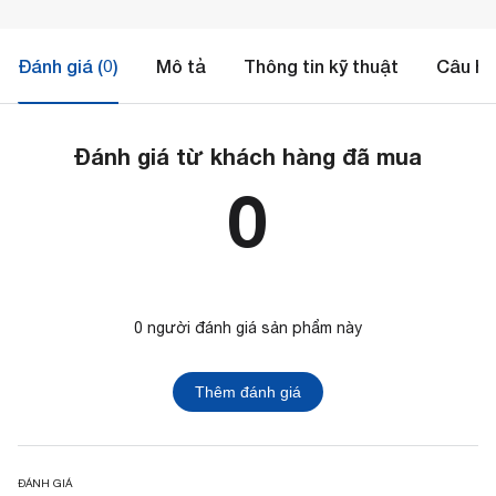
Đánh giá (0)
Mô tả
Thông tin kỹ thuật
Câu hỏ
Đánh giá từ khách hàng đã mua
0
0 người đánh giá sản phẩm này
Thêm đánh giá
ĐÁNH GIÁ