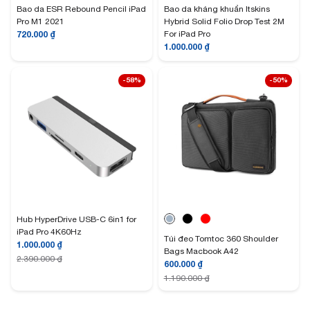
Bao da ESR Rebound Pencil iPad
Bao da kháng khuẩn Itskins
Pro M1 2021
Hybrid Solid Folio Drop Test 2M
720.000
₫
For iPad Pro
1.000.000
₫
-58%
-50%
Hub HyperDrive USB-C 6in1 for
iPad Pro 4K60Hz
Túi đeo Tomtoc 360 Shoulder
1.000.000
₫
Bags Macbook A42
2.390.000
₫
600.000
₫
1.190.000
₫