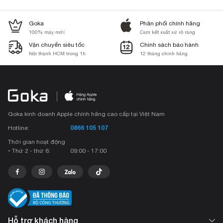
Goka
Phân phối chính hãng
100% máy mới
Cam kết xuất xứ rõ ràng
Vận chuyển siêu tốc
Chính sách bảo hành
Nội thành HCM trong 1h
12 tháng chính hãng
Goka kinh doanh Apple chính hãng cao cấp tại Việt Nam
0866 105 107
Hotline:
Thời gian hoạt động
• Thứ 2 - thứ 6:
09:00 - 17:00
Hỗ trợ khách hàng