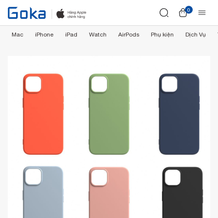
0
Mac
iPhone
iPad
Watch
AirPods
Phụ kiện
Dịch Vụ