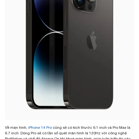
Về màn hình,
iPhone 14 Pro
cũng sẽ có kích thước 6.1 inch và Pro Max là
6.7 inch. Dòng Pro sẽ có tần số quét màn hình là 120Hz với công nghệ
ProMotion và chế độ Always On khi khoá màn hình: giúp luôn hiển thị các