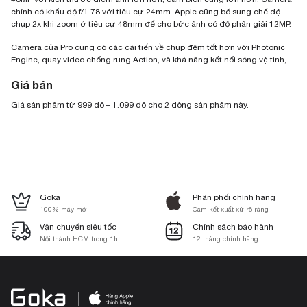
chính có khẩu độ f/1.78 với tiêu cự 24mm. Apple cũng bổ sung chế độ
chụp 2x khi zoom ở tiêu cự 48mm để cho bức ảnh có độ phân giải 12MP.
Camera của Pro cũng có các cải tiến về chụp đêm tốt hơn với Photonic
Engine, quay video chống rung Action, và khả năng kết nối sóng vệ tinh,…
Giá bán
Giá sản phẩm từ 999 đô – 1.099 đô cho 2 dòng sản phẩm này.
Goka
Phân phối chính hãng
100% máy mới
Cam kết xuất xứ rõ ràng
Vận chuyển siêu tốc
Chính sách bảo hành
Nội thành HCM trong 1h
12 tháng chính hãng