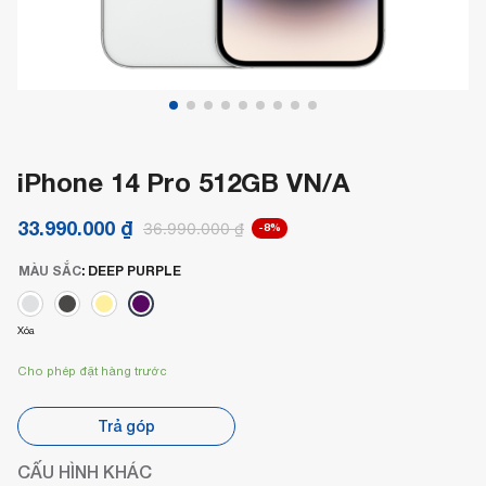
iPhone 14 Pro 512GB VN/A
33.990.000
₫
36.990.000
₫
-8%
MÀU SẮC
:
DEEP PURPLE
Xóa
Cho phép đặt hàng trước
Trả góp
CẤU HÌNH KHÁC