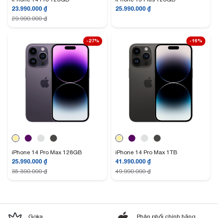
23.990.000
₫
25.990.000
₫
29.990.000
₫
-27%
-16%
Từ đó, người dùng có thêm một thao tác mới trên màn hình của iPhone
14 Pro và iPhone 14 Pro Max, khi Dynamic Island này sẽ hiển thị các ứng
dụng tương ứng ví dụ như chạy giờ, điều hướng bản đồ, ghi âm, nghe
nhạc, cuộc gọi,… Ví dụ người dùng đang mở điều hướng bản đồ thì khi
thoát ra ngoài Home, cụm Dynamic Island cũng sẽ hiển thị nhanh phần
thông tin của ứng dụng bản đồ ở phía trên. Có nghĩa rằng Dynamic Island
sẽ luôn thay đổi cách hiển thị tuỳ vào cách sử dụng iPhone của người
dùng, chứ không đơn thuần chỉ là một “cục đen” nhàm chán trên màn
hình.
Màn hình của iPhone 14 Pro có kích thước 6.1” (2556 x 1179p) còn iPhone
14 Pro Max là 6.7” (2769 x 1290p). Cả hai đều là màn hình Super Retina
iPhone 14 Pro Max 128GB
iPhone 14 Pro Max 1TB
XDR, sử dụng dải màu P3, hỗ trợ Haptic Touch, độ sáng 1000 nits hoặc
25.990.000
₫
41.990.000
₫
đạt đỉnh 1600 nits khi xem nội dung HDR hoặc lên đến 2000 nits khi ở
35.390.000
₫
49.990.000
₫
ngoài trời.
iPhone 14 Pro và iPhone 14 Pro Max có chế độ màn hình luôn sáng (Always
On Display) khi ở màn hình khoá bên ngoài lúc tắt máy, iPhone vẫn hiển thị
đủ các thông tin ngày/giờ và cả hình nền… Nhờ vào khả năng biến thiên
Goka
Phân phối chính hãng