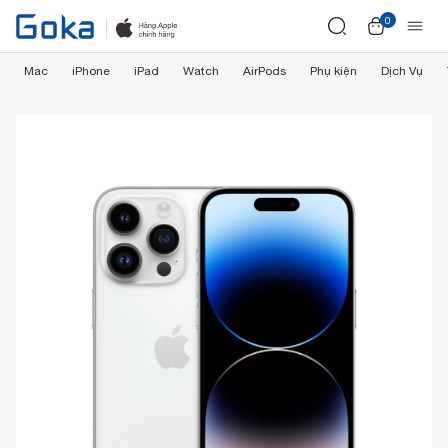
0
Mac
iPhone
iPad
Watch
AirPods
Phụ kiện
Dịch Vụ