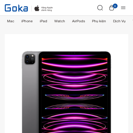
0
Mac
iPhone
iPad
Watch
AirPods
Phụ kiện
Dịch Vụ