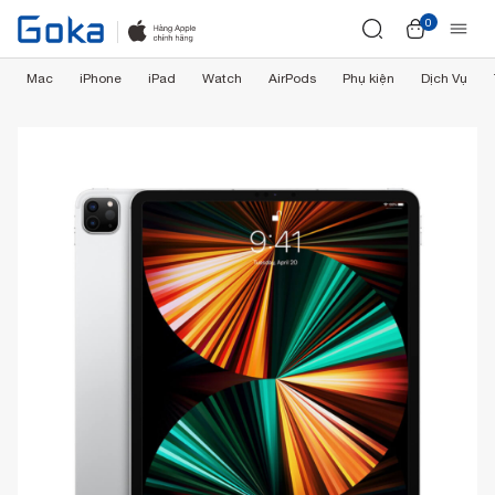
0
Mac
iPhone
iPad
Watch
AirPods
Phụ kiện
Dịch Vụ