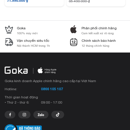
71.990.000
₫
35.490.000
₫
Goka
Phân phối chính hãng
100% máy mới
Cam kết xuất xứ rõ ràng
Vận chuyển siêu tốc
Chính sách bảo hành
Nội thành HCM trong 1h
12 tháng chính hãng
Goka kinh doanh Apple chính hãng cao cấp tại Việt Nam
0866 105 107
Hotline:
Thời gian hoạt động
• Thứ 2 - thứ 6:
09:00 - 17:00