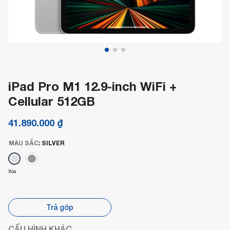
iPad Pro M1 12.9-inch WiFi +
Cellular 512GB
41.890.000
₫
MÀU SẮC
:
SILVER
Xóa
Trả góp
CẤU HÌNH KHÁC