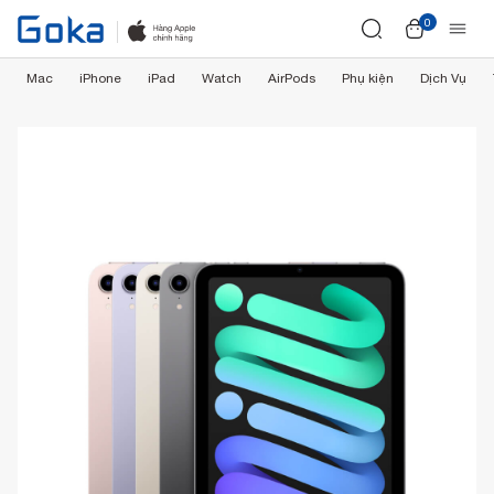
0
Mac
iPhone
iPad
Watch
AirPods
Phụ kiện
Dịch Vụ