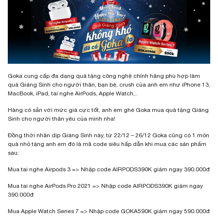
Goka cung cấp đa dạng quà tặng công nghệ chính hãng phù hợp làm
quà Giáng Sinh cho người thân, bạn bè, crush của anh em như iPhone 13,
MacBook, iPad, tai nghe AirPods, Apple Watch,..
Hàng có sẵn với mức giá cực tốt, anh em ghé Goka mua quà tặng Giáng
Sinh cho người thân yêu của mình nha!
Đồng thời nhân dịp Giáng Sinh này, từ 22/12 – 26/12 Goka cũng có 1 món
quà nhỏ tặng anh em đó là mã code siêu hấp dẫn khi mua các sản phẩm
sau:
Mua tai nghe Airpods 3 => Nhập code AIRPODS390K giảm ngay 390.000đ
Mua tai nghe AirPods Pro 2021 => Nhập code AIRPODS390K giảm ngay
390.000đ
Mua Apple Watch Series 7 => Nhập code GOKA590K giảm ngay 590.000đ