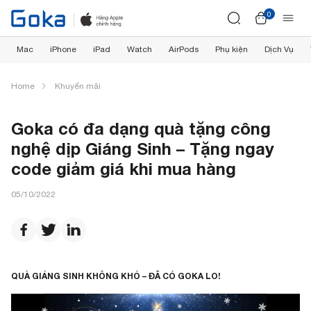
0
Mac
iPhone
iPad
Watch
AirPods
Phụ kiện
Dịch Vụ
Home
Khuyến mãi
Goka có đa dạng quà tặng công
nghệ dịp Giáng Sinh – Tặng ngay
code giảm giá khi mua hàng
05/10/2022
QUÀ GIÁNG SINH KHÔNG KHÓ – ĐÃ CÓ GOKA LO!