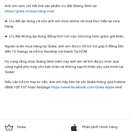
Anh em xem chi tiết link sản phẩm ưu đãi Giáng Sinh tại:
https://goka.vn/qua-tang-noel
► Ưu đãi áp dụng cả cho anh em mua online và mua trực tiếp tại cửa
hàng.
► Ưu đãi không áp dụng đồng thời với các chương trình giảm giá khác.
Ngoài ra khi mua hàng tại Goka, anh em được hỗ trợ trả góp 0 đồng (lên
đến 12 tháng) và hỗ trợ freeship nội thành Tp.HCM.
Hy vọng rằng mùa Giáng Sinh năm nay anh em sẽ tìm được món quà
công nghệ phù hợp cho bản thân và những người thân yêu của mình tại
Goka!
Nếu cần hỗ trợ hay tư vấn, anh em hãy liên hệ với Goka thông qua hotline
0866.105.107 hoặc fanpage
https://www.facebook.com/Goka.Apple
nhé!
Goka
Phân phối chính hãng