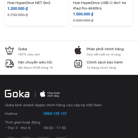
Hub HyperDrive NET 6in2
Hub HyperDrive USB-C 6in1 for
1.200.000
₫
iPad Pro 4K60Hz
1.000.000
₫
2.790.000
₫
2.390.000
₫
Goka
Phân phối chính hãng
100% máy mới
Cam kết xuất xứ rõ ràng
Vận chuyển siêu tốc
Chính sách bảo hành
Nội thành HCM trong 1h
12 tháng chính hãng
Goka kinh doanh Apple chính hãng cao cấp tại Việt Nam
0866 105 107
Hotline:
Thời gian hoạt động
• Thứ 2 - thứ 6:
09:00 - 17:00