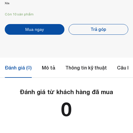
Xóa
Còn 10 sản phẩm
Trả góp
Mua ngay
Đánh giá (0)
Mô tả
Thông tin kỹ thuật
Câu hỏ
Đánh giá từ khách hàng đã mua
0