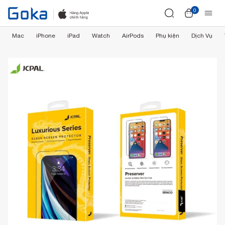
0
Mac
iPhone
iPad
Watch
AirPods
Phụ kiện
Dịch Vụ