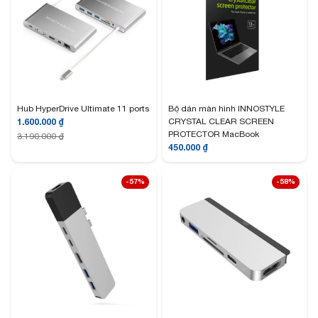
Hub HyperDrive Ultimate 11 ports
Bộ dán màn hình INNOSTYLE
1.600.000
₫
CRYSTAL CLEAR SCREEN
PROTECTOR MacBook
3.190.000
₫
450.000
₫
-57%
-58%