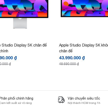
 Studio Display 5K chân đế
Apple Studio Display 5K khô
chỉnh
chân đế
990.000
₫
43.990.000
₫
0.000
₫
48.690.000
₫
Phân phối chính hãng
Vận chuyển siêu tốc
Cam kết xuất xứ rõ ràng
Nội thành HCM trong 1h