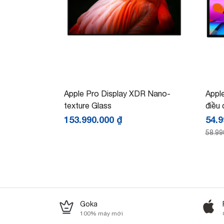
Apple Pro Display XDR Nano-
Apple
texture Glass
điều 
153.990.000
₫
54.
58.99
Goka
100% máy mới