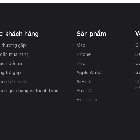
rợ khách hàng
Sản phẩm
V
i thường gặp
Mac
Gi
dẫn mua hàng
iPhone
Li
ách đổi trả
iPad
G
ng trả góp
Apple Watch
G
sách bảo hành
AirPods
Ch
mã
ách giao hàng và thanh toán
Phụ kiện
Hot Deals