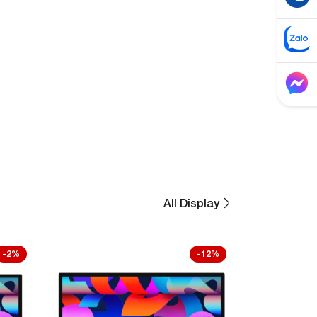
All Display
-2%
-12%