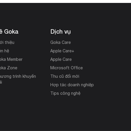
ề Goka
Dịch vụ
ới thiệu
Goka Care
ên hệ
Apple Care+
oka Member
Apple Care
oka Zone
Microsoft Office
ương trình khuyến
Thu cũ đổi mới
i
Hợp tác doanh nghiệp
Tips công nghệ