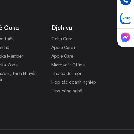
ề Goka
Dịch vụ
ới thiệu
Goka Care
ên hệ
Apple Care+
oka Member
Apple Care
oka Zone
Microsoft Office
ương trình khuyến
Thu cũ đổi mới
i
Hợp tác doanh nghiệp
Tips công nghệ