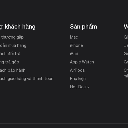
rợ khách hàng
Sản phẩm
V
i thường gặp
Mac
Gi
dẫn mua hàng
iPhone
Li
ách đổi trả
iPad
G
ng trả góp
Apple Watch
G
sách bảo hành
AirPods
Ch
mã
ách giao hàng và thanh toán
Phụ kiện
Hot Deals