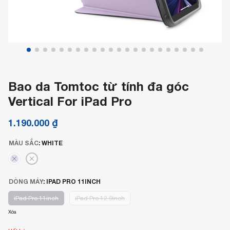
Bao da Tomtoc từ tính đa góc
Vertical For iPad Pro
1.190.000
₫
MÀU SẮC
:
WHITE
DÒNG MÁY
:
IPAD PRO 11INCH
iPad Pro 11inch
iPad Pro 12.9inch
Xóa