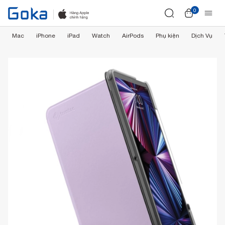
0
Mac
iPhone
iPad
Watch
AirPods
Phụ kiện
Dịch Vụ