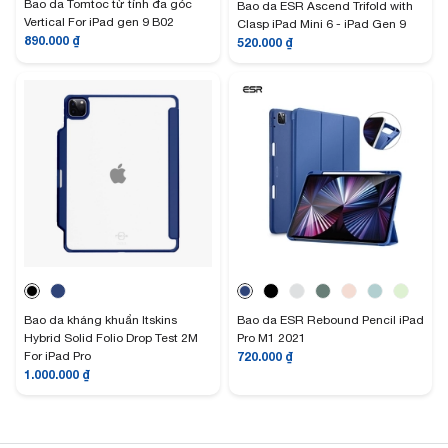
Bao da Tomtoc từ tính đa góc
Bao da ESR Ascend Trifold with
Vertical For iPad gen 9 B02
Clasp iPad Mini 6 - iPad Gen 9
890.000
₫
520.000
₫
Bao da kháng khuẩn Itskins
Bao da ESR Rebound Pencil iPad
Hybrid Solid Folio Drop Test 2M
Pro M1 2021
For iPad Pro
720.000
₫
1.000.000
₫