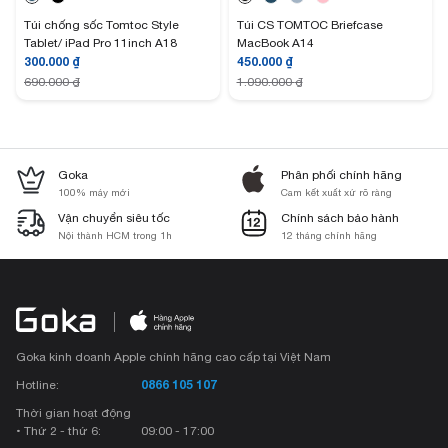
Túi chống sốc Tomtoc Style
Túi CS TOMTOC Briefcase
Tablet/ iPad Pro 11inch A18
MacBook A14
300.000
₫
450.000
₫
690.000
₫
1.090.000
₫
Goka
Phân phối chính hãng
100% máy mới
Cam kết xuất xứ rõ ràng
Vận chuyển siêu tốc
Chính sách bảo hành
Nội thành HCM trong 1h
12 tháng chính hãng
Goka kinh doanh Apple chính hãng cao cấp tại Việt Nam
0866 105 107
Hotline:
Thời gian hoạt động
• Thứ 2 - thứ 6:
09:00 - 17:00