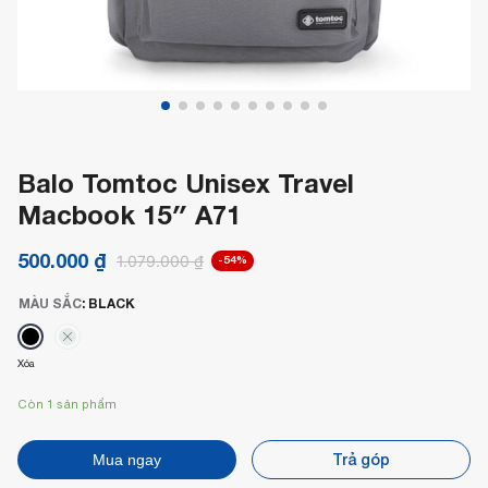
Balo Tomtoc Unisex Travel
Macbook 15″ A71
500.000
₫
1.079.000
₫
-54%
MÀU SẮC
:
BLACK
Xóa
Còn 1 sản phẩm
Trả góp
Mua ngay