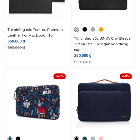
Túi chống sốc Tomtoc Premium
Leather For MacBook H15
Túi chống sốc JINYA City Sleeve
550.000
₫
13" và 15" - Có ngăn kéo đựng
990.000
₫
sạc
250.000
₫
900.000
₫
-57%
-59%