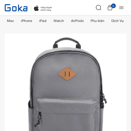
0
Mac
iPhone
iPad
Watch
AirPods
Phụ kiện
Dịch Vụ