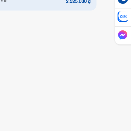
2.525.000
₫