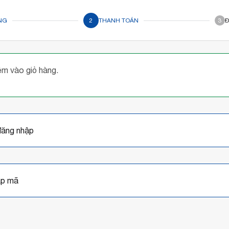
NG
2
THANH TOÁN
3
Đ
m vào giỏ hàng.
đăng nhập
ập mã