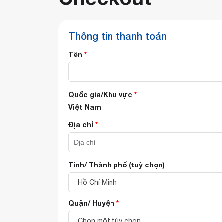
Thông tin thanh toán
Tên
*
Quốc gia/Khu vực
*
Việt Nam
Địa chỉ
*
Tỉnh/ Thành phố
(tuỳ chọn)
Hồ Chí Minh
Quận/ Huyện
*
Chọn một tùy chọn…