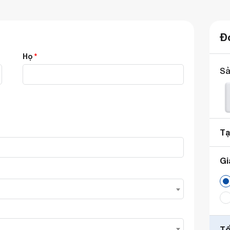
Đ
Họ
*
Sả
Tạ
Gi
T